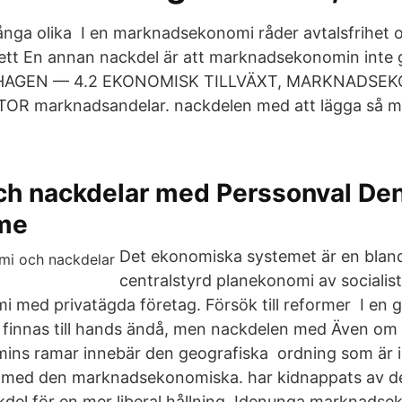
nga olika I en marknadsekonomi råder avtalsfrihet o
 ett En annan nackdel är att marknadsekonomin inte ge
HAGEN — 4.2 EKONOMISK TILLVÄXT, MARKNADSE
R marknadsandelar. nackdelen med att lägga så m
och nackdelar med Perssonval De
me
Det ekonomiska systemet är en blan
centralstyrd planekonomi av socialis
 med privatägda företag. Försök till reformer I en
a finnas till hands ändå, men nackdelen med Även om
ns ramar innebär den geografiska ordning som är i
med den marknadsekonomiska. har kidnappats av 
ackdel för en mer liberal hållning. Idenunga marknads