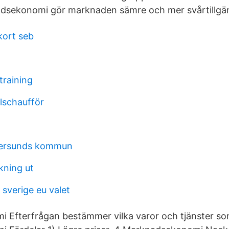
adsekonomi gör marknaden sämre och mer svårtillgän
kort seb
training
lschaufför
kersunds kommun
kning ut
r sverige eu valet
Efterfrågan bestämmer vilka varor och tjänster som