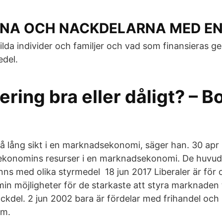
NA OCH NACKDELARNA MED E
lda individer och familjer och vad som finansieras 
del.
ering bra eller dåligt? – B
 på lång sikt i en marknadsekonomi, säger han. 30 apr
ekonomins resurser i en marknadsekonomi. De huvuds
nns med olika styrmedel 18 jun 2017 Liberaler är för 
 möjligheter för de starkaste att styra marknaden til
ackdel. 2 jun 2002 bara är fördelar med frihandel och
sm.