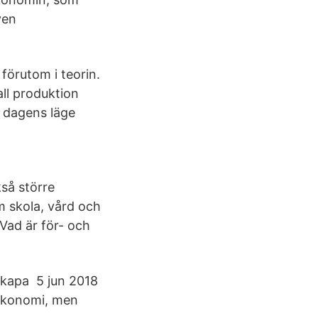
ven
 förutom i teorin.
ll produktion
i dagens läge
så större
m skola, vård och
Vad är för- och
 skapa 5 jun 2018
sekonomi, men