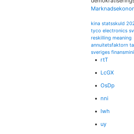
demokratiserings
Marknadsekonom
kina statsskuld 20
tyco electronics s
reskilling meaning
annuitetsfaktorn ta
sveriges finansmini
rtT
LcGX
OsDp
nni
Iwh
uy