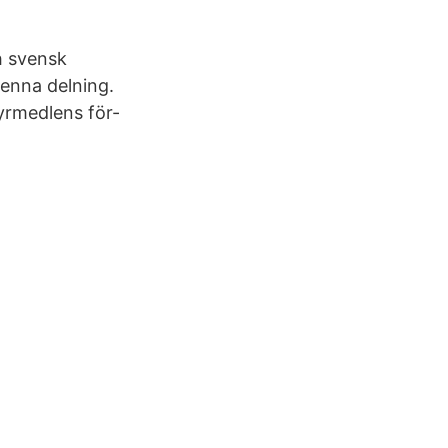
h svensk
enna delning.
yrmedlens för-