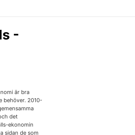
s -
nomi är bra
 de behöver. 2010-
om gemensamma
och det
älls-ekonomin
dra sidan de som