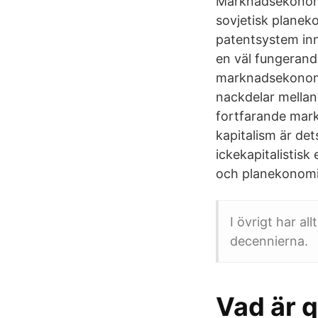
Marknadsekonomi
sovjetisk planek
patentsystem inn
en väl fungerand
marknadsekonomi,
nackdelar mellan
fortfarande mar
kapitalism är de
ickekapitalisti
och planekonomi 
I övrigt har al
decennierna.
Vad är q