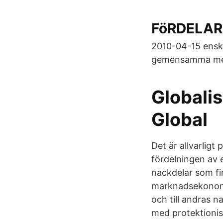
FöRDELAR
2010-04-15 enski
gemensamma me
Globalis
Global
Det är allvarligt
fördelningen av 
nackdelar som fi
marknadsekonomin
och till andras n
med protektioni