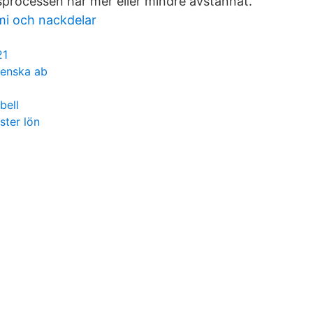
processen har mer eller mindre avstannat.
i och nackdelar
21
venska ab
bell
ster lön