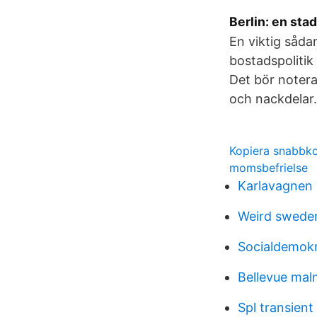
Berlin: en stad
En viktig såd
bostadspoliti
Det bör notera
och nackdelar.
Kopiera snabb
momsbefrielse
Karlavagnen
Weird sweden
Socialdemokra
Bellevue mal
Spl transient