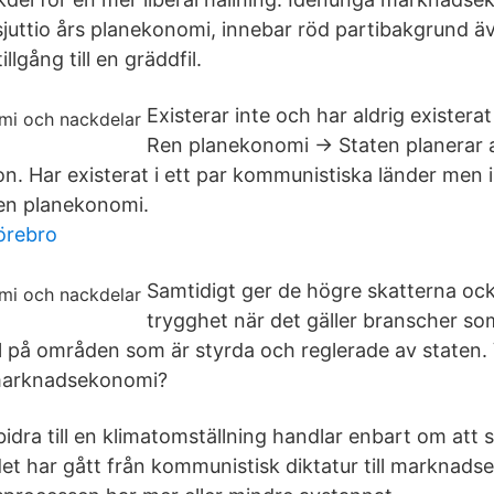
 sjuttio års planekonomi, innebar röd partibakgrund ä
illgång till en gräddfil.
Existerar inte och har aldrig existerat
Ren planekonomi → Staten planerar a
on. Har existerat i ett par kommunistiska länder men 
ren planekonomi.
 örebro
Samtidigt ger de högre skatterna ock
trygghet när det gäller branscher so
på områden som är styrda och reglerade av staten. 
marknadsekonomi?
t bidra till en klimatomställning handlar enbart om att
et har gått från kommunistisk diktatur till marknad