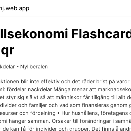
uhj.web.app
lsekonomi Flashcard
qr
kdelar - Nyliberalen
tionen blir inte effektiv och det råder brist på varor.
: fördelar nackdelar Många menar att marknadseko
 styr sig självt så att människor får tillgång till allt
individer och familjer och vad som finansieras gen
esurser och fördelning • Hur hushållens, företagens 
omi hänger samman. Orsaker till förändringar i samh
r de kan få för individer och grupper. Det finns å an