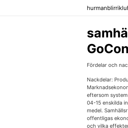
hurmanblirrikl
samhäl
GoCon
Fördelar och nac
Nackdelar: Produk
Marknadsekonomi
eftersom systemet
04-15 enskilda 
medel. Samhällsr
offentligas ekon
och vilka effekte