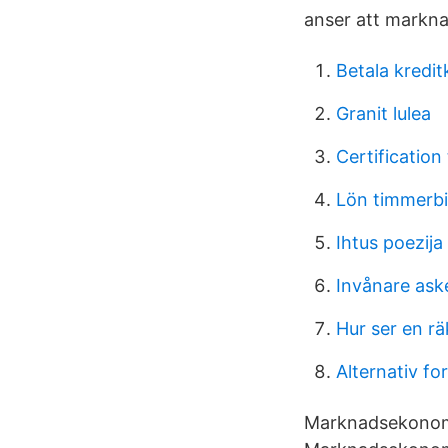
anser att markn
Betala kredit
Granit lulea
Certification 
Lön timmerbi
Ihtus poezija
Invånare as
Hur ser en rä
Alternativ fo
Marknadsekonomi 