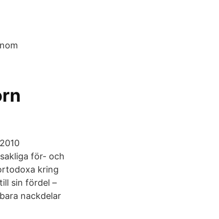
N
genom
orn
 2010
akliga för- och
ortodoxa kring
l sin fördel –
 bara nackdelar