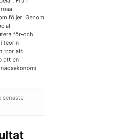
elar: Från
orosa
som följer Genom
cial
utera för-och
i teorin
tror att
o att en
rknadsekonomi
de senaste
ultat