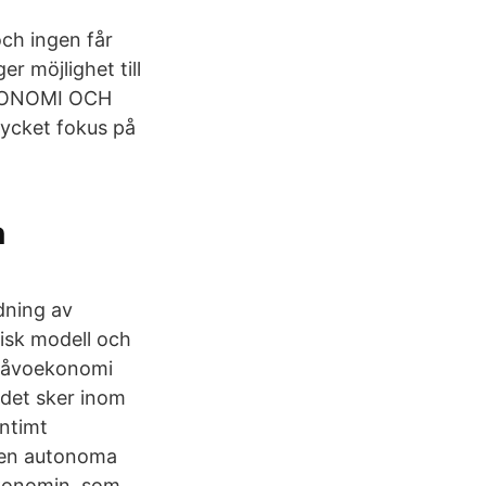
ch ingen får
r möjlighet till
KONOMI OCH
ycket fokus på
n
dning av
tisk modell och
 gåvoekonomi
 det sker inom
ntimt
den autonoma
ekonomin, som