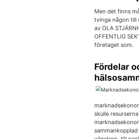
Men det finns må
tvinga någon till
av OLA STJÄRN
OFFENTLIG SEKTO
företaget som.
Fördelar 
hälsosam
marknadsekonomi
skulle resursern
marknadsekonomi
sammankopplad 
vänstern, till n