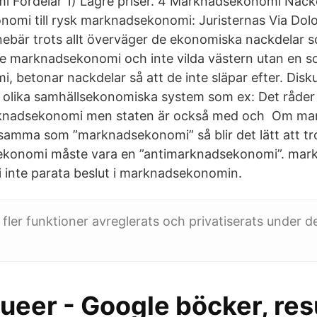
 Fördelar 1) Lägre priser. 4 Marknadsekonomi Nackd
onomi till rysk marknadsekonomi: Juristernas Via Dol
ebär trots allt överväger de ekonomiska nackdelar 
e marknadsekonomi och inte vilda västern utan en so
 betonar nackdelar så att de inte släpar efter. Disk
 olika samhällsekonomiska system som ex: Det råder 
knadsekonomi men staten är också med och Om man 
tsamma som ”marknadsekonomi” så blir det lätt att tr
sk ekonomi måste vara en ”antimarknadsekonomi”. ma
inte parata beslut i marknadsekonomin.
lt fler funktioner avreglerats och privatiserats under 
ueer - Google böcker, res