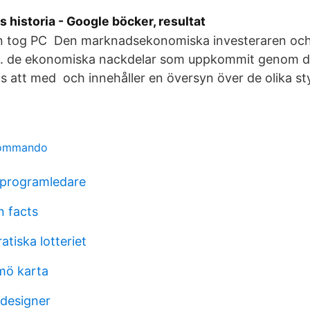
s historia - Google böcker, resultat
an tog PC Den marknadsekonomiska investeraren oc
k . de ekonomiska nackdelar som uppkommit genom d
s att med och innehåller en översyn över de olika st
kommando
 programledare
 facts
tiska lotteriet
mö karta
 designer