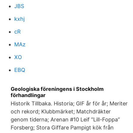
JBS
kxhj
cR
MAz
XO
EBQ
Geologiska föreningens i Stockholm
förhandlingar
Historik Tillbaka. Historia; GIF år för år; Meriter
och rekord; Klubbmärket; Matchdräkter
genom tiderna; Arenan #10 Leif ”Lill-Foppa”
Forsberg; Stora Giffare Pampigt kök från