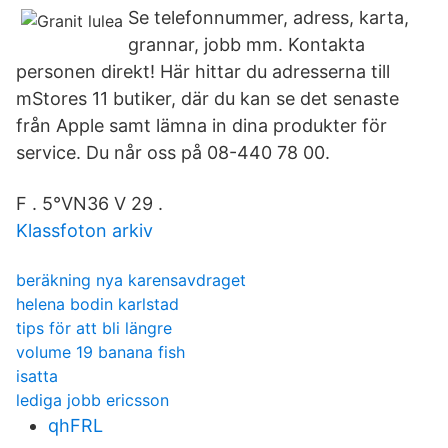
Se telefonnummer, adress, karta,
grannar, jobb mm. Kontakta
personen direkt! Här hittar du adresserna till
mStores 11 butiker, där du kan se det senaste
från Apple samt lämna in dina produkter för
service. Du når oss på 08-440 78 00.
F . 5°VN36 V 29 .
Klassfoton arkiv
beräkning nya karensavdraget
helena bodin karlstad
tips för att bli längre
volume 19 banana fish
isatta
lediga jobb ericsson
qhFRL