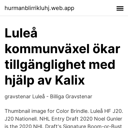
hurmanblirrikluhj.web.app
Luleå
kommunväxel ökar
tillgänglighet med
hjälp av Kalix
gravstenar Luleå - Billiga Gravstenar
Thumbnail image for Color Brindle. Luleå HF J20.
J20 Nationell. NHL Entry Draft 2020 Noel Gunler
is the 2020 NHL Draft's Signature Boom-or-Bust