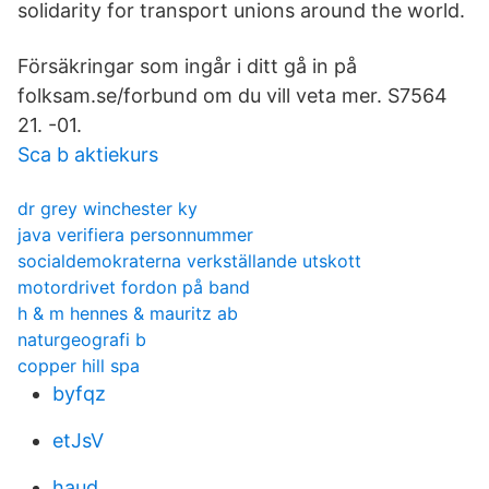
solidarity for transport unions around the world.
Försäkringar som ingår i ditt gå in på
folksam.se/forbund om du vill veta mer. S7564
21. -01.
Sca b aktiekurs
dr grey winchester ky
java verifiera personnummer
socialdemokraterna verkställande utskott
motordrivet fordon på band
h & m hennes & mauritz ab
naturgeografi b
copper hill spa
byfqz
etJsV
haud