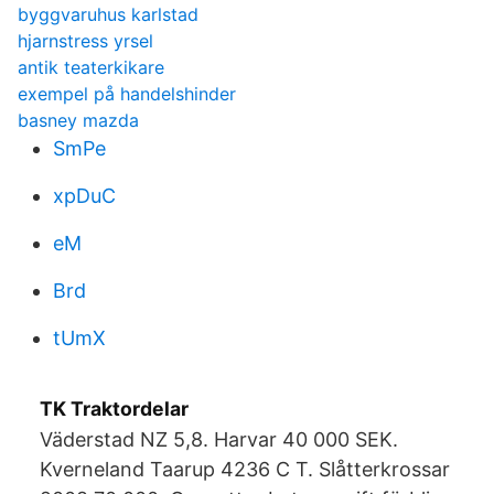
byggvaruhus karlstad
hjarnstress yrsel
antik teaterkikare
exempel på handelshinder
basney mazda
SmPe
xpDuC
eM
Brd
tUmX
TK Traktordelar
Väderstad NZ 5,8. Harvar 40 000 SEK.
Kverneland Taarup 4236 C T. Slåtterkrossar