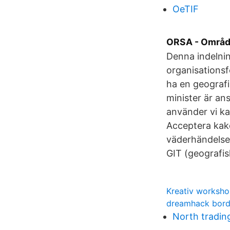
OeTIF
ORSA - Område
Denna indelnin
organisationsf
ha en geografi
minister är an
använder vi ka
Acceptera kako
väderhändelser
GIT (geografis
Kreativ worksho
dreamhack bor
North tradi