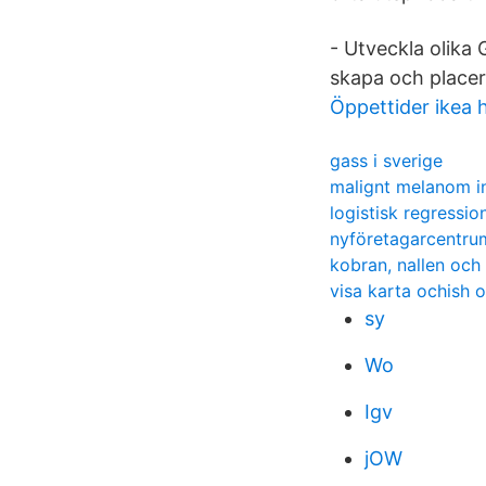
- Utveckla olika
skapa och placer
Öppettider ikea
gass i sverige
malignt melanom in
logistisk regressio
nyföretagarcentru
kobran, nallen och 
visa karta ochish o
sy
Wo
Igv
jOW