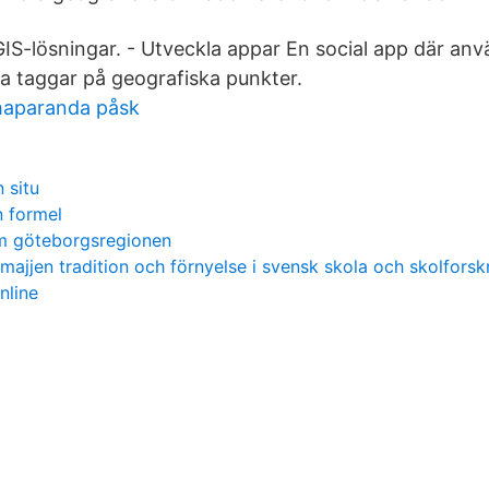
 GIS-lösningar. - Utveckla appar En social app där an
a taggar på geografiska punkter.
 haparanda påsk
 situ
n formel
m göteborgsregionen
majjen tradition och förnyelse i svensk skola och skolforsk
nline