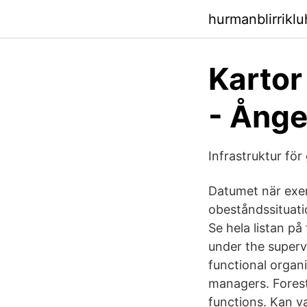
hurmanblirrikl
Kartor
- Ång
Infrastruktur fö
Datumet när exem
obeståndssituati
Se hela listan på
under the supervi
functional organ
managers. Fores
functions. Kan v