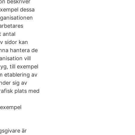
on beskriver
 exempel dessa
rganisationen
arbetares
t antal
v sidor kan
unna hantera de
nisation vill
g, till exempel
m etablering av
nder sig av
afisk plats med
l exempel
sgivare är