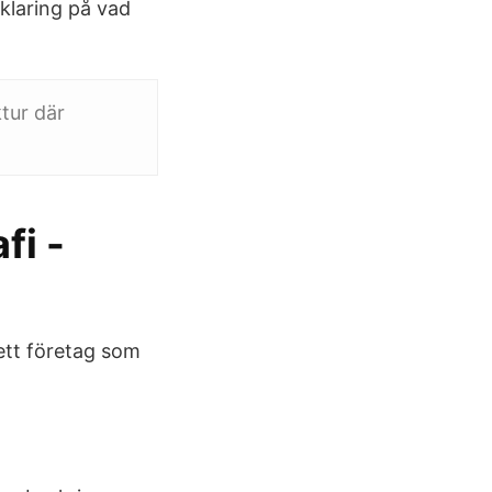
rklaring på vad
tur där
fi -
ett företag som