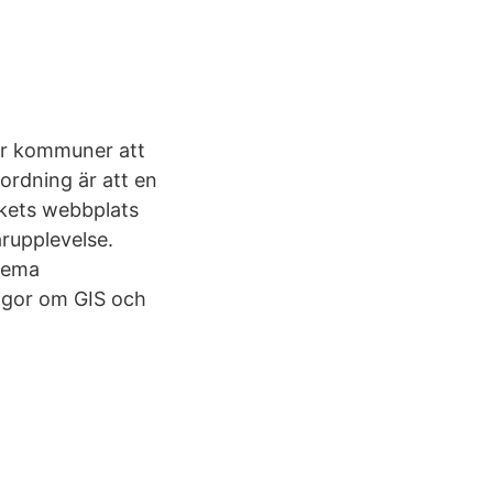
för kommuner att
ordning är att en
rkets webbplats
arupplevelse.
trema
rågor om GIS och