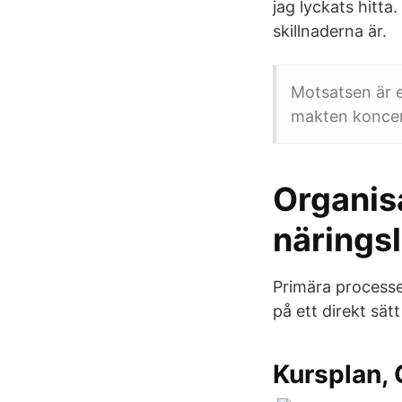
jag lyckats hitta
skillnaderna är.
Motsatsen är e
makten koncen
Organisa
näringsl
Primära processe
på ett direkt sät
Kursplan, 