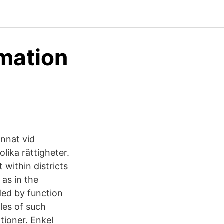
rmation
annat vid
ika rättigheter.
 within districts
 as in the
ded by function
es of such
tioner. Enkel