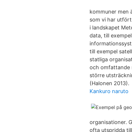
kommuner men äv
som vi har utför
i landskapet Met
data, till exempe
informationssyst
till exempel satel
statliga organis
och omfattande s
större utsträckn
(Halonen 2013).
Kankuro naruto
organisationer. 
ofta utspridda ti