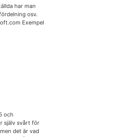
tällda har man
ördelning osv.
osoft.com Exempel
95 och
 själv svårt för
 men det är vad