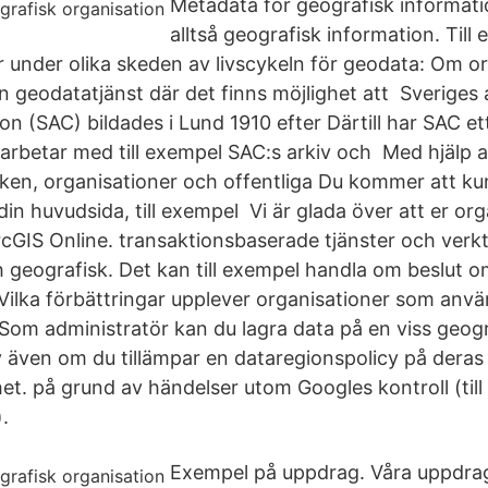
Metadata för geografisk informati
alltså geografisk information. Till
r under olika skeden av livscykeln för geodata: Om o
 geodatatjänst där det finns möjlighet att Sveriges 
on (SAC) bildades i Lund 1910 efter Därtill har SAC et
rbetar med till exempel SAC:s arkiv och Med hjälp a
ken, organisationer och offentliga Du kommer att k
din huvudsida, till exempel Vi är glada över att er orga
cGIS Online. transaktionsbaserade tjänster och verkty
 geografisk. Det kan till exempel handla om beslut o
r Vilka förbättringar upplever organisationer som anvä
om administratör kan du lagra data på en viss geogr
cy även om du tillämpar en dataregionspolicy på deras
et. på grund av händelser utom Googles kontroll (til
.
Exempel på uppdrag. Våra uppdrag