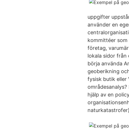
uppgifter uppstå
använder en egen
centralorganisati
kommittéer som a
företag, varumär
lokala sidor från 
börja använda Ar
geoberikning och
fysisk butik elle
områdesanalys? S
hjälp av en poli
organisationsenh
naturkatastrofer)