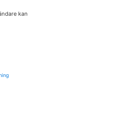
vändare kan
ning