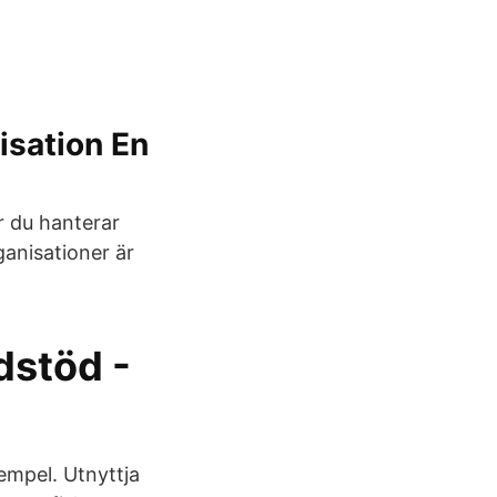
isation En
r du hanterar
ganisationer är
dstöd -
empel. Utnyttja