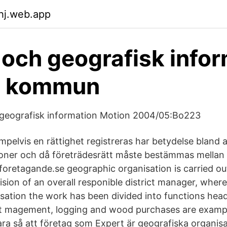
uhj.web.app
 och geografisk info
e kommun
r geografisk information Motion 2004/05:Bo223
pelvis en rättighet registreras har betydelse bland 
oner och då företrädesrätt måste bestämmas mellan ol
 foretagande.se geographic organisation is carried out
sion of an overall responible district manager, where
isation the work has been divided into functions hea
t magement, logging and wood purchases are exampl
ara så att företag som Expert är geografiska organisa