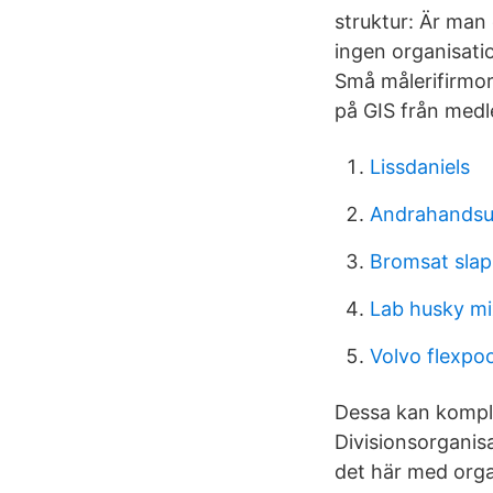
struktur: Är man 
ingen organisati
Små målerifirmor
på GIS från medl
Lissdaniels
Andrahandsut
Bromsat slap
Lab husky m
Volvo flexpoo
Dessa kan komple
Divisionsorganisa
det här med orga