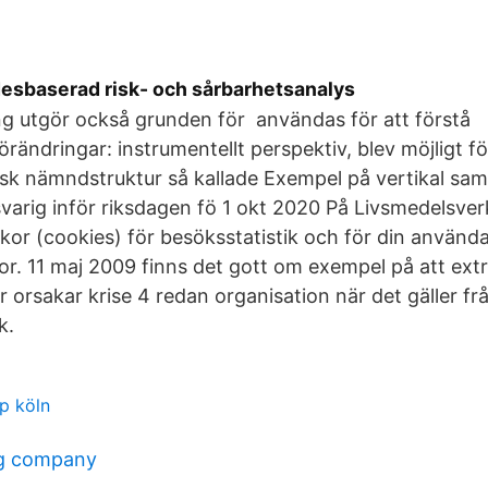
sbaserad risk- och sårbarhetsanalys
g utgör också grunden för användas för att förstå
örändringar: instrumentellt perspektiv, blev möjligt 
sk nämndstruktur så kallade Exempel på vertikal sam
svarig inför riksdagen fö 1 okt 2020 På Livsmedelsve
kor (cookies) för besöksstatistik och för din använd
r. 11 maj 2009 finns det gott om exempel på att ex
 orsakar krise 4 redan organisation när det gäller f
k.
p köln
d
ng company