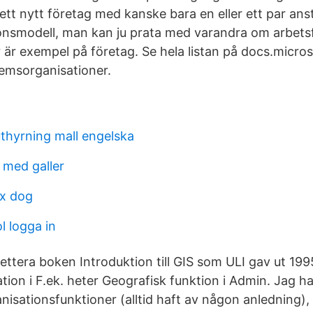
ett nytt företag med kanske bara en eller ett par ans
onsmodell, man kan ju prata med varandra om arbetsf
 är exempel på företag. Se hela listan på docs.micr
emsorganisationer.
hyrning mall engelska
 med galler
ix dog
l logga in
ttera boken Introduktion till GIS som ULI gav ut 19
tion i F.ek. heter Geografisk funktion i Admin. Jag har
nisationsfunktioner (alltid haft av någon anledning),