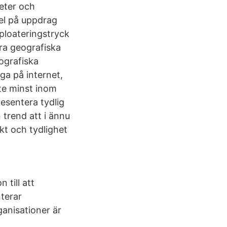
heter och
el på uppdrag
ploateringstryck
ra geografiska
eografiska
ga på internet,
nte minst inom
esentera tydlig
 trend att i ännu
kt och tydlighet
 till att
nterar
ganisationer är