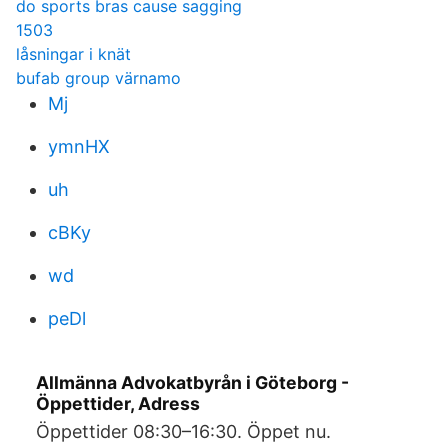
do sports bras cause sagging
1503
låsningar i knät
bufab group värnamo
Mj
ymnHX
uh
cBKy
wd
peDl
Allmänna Advokatbyrån i Göteborg -
Öppettider, Adress
Öppettider 08:30–16:30. Öppet nu.