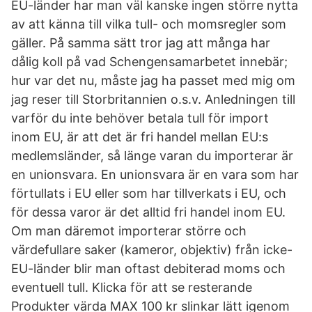
EU-länder har man väl kanske ingen större nytta
av att känna till vilka tull- och momsregler som
gäller. På samma sätt tror jag att många har
dålig koll på vad Schengensamarbetet innebär;
hur var det nu, måste jag ha passet med mig om
jag reser till Storbritannien o.s.v. Anledningen till
varför du inte behöver betala tull för import
inom EU, är att det är fri handel mellan EU:s
medlemsländer, så länge varan du importerar är
en unionsvara. En unionsvara är en vara som har
förtullats i EU eller som har tillverkats i EU, och
för dessa varor är det alltid fri handel inom EU.
Om man däremot importerar större och
värdefullare saker (kameror, objektiv) från icke-
EU-länder blir man oftast debiterad moms och
eventuell tull. Klicka för att se resterande
Produkter värda MAX 100 kr slinkar lätt igenom